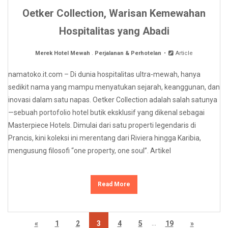
Oetker Collection, Warisan Kemewahan
Hospitalitas yang Abadi
Merek Hotel Mewah
.
Perjalanan & Perhotelan
Article
namatoko.it.com – Di dunia hospitalitas ultra-mewah, hanya
sedikit nama yang mampu menyatukan sejarah, keanggunan, dan
inovasi dalam satu napas. Oetker Collection adalah salah satunya
—sebuah portofolio hotel butik eksklusif yang dikenal sebagai
Masterpiece Hotels. Dimulai dari satu properti legendaris di
Prancis, kini koleksi ini merentang dari Riviera hingga Karibia,
mengusung filosofi “one property, one soul”. Artikel
Read More
…
«
1
2
3
4
5
19
»