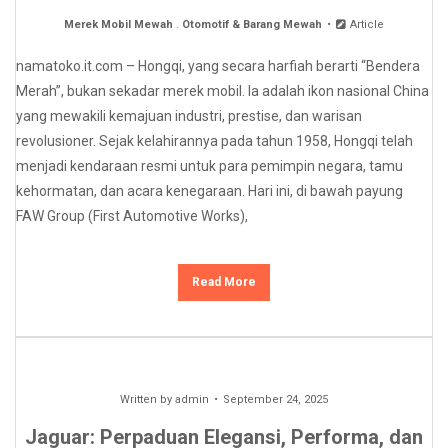
Merek Mobil Mewah
.
Otomotif & Barang Mewah
Article
namatoko.it.com – Hongqi, yang secara harfiah berarti “Bendera
Merah”, bukan sekadar merek mobil. Ia adalah ikon nasional China
yang mewakili kemajuan industri, prestise, dan warisan
revolusioner. Sejak kelahirannya pada tahun 1958, Hongqi telah
menjadi kendaraan resmi untuk para pemimpin negara, tamu
kehormatan, dan acara kenegaraan. Hari ini, di bawah payung
FAW Group (First Automotive Works),
Read More
Written by
admin
September 24, 2025
Jaguar: Perpaduan Elegansi, Performa, dan