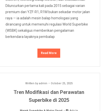
Diluncurkan pertama kali pada 2015 sebagai varian
premium dari YZF-R1, R1M bukan sekadar motor jalan
raya — ia adalah mesin balap homologasi yang
dirancang untuk memenuhi regulasi World Superbike
(WSBK) sekaligus memberikan pengalaman
berkendara layaknya pembalap
Read More
Written by
admin
October 25, 2025
Tren Modifikasi dan Perawatan
Superbike di 2025
Merek Superbike & Motor Sport
Article