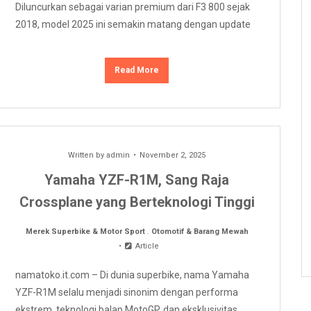
Diluncurkan sebagai varian premium dari F3 800 sejak
2018, model 2025 ini semakin matang dengan update
Read More
Written by
admin
November 2, 2025
Yamaha YZF-R1M, Sang Raja
Crossplane yang Berteknologi Tinggi
Merek Superbike & Motor Sport
.
Otomotif & Barang Mewah
Article
namatoko.it.com – Di dunia superbike, nama Yamaha
YZF-R1M selalu menjadi sinonim dengan performa
ekstrem, teknologi balap MotoGP, dan eksklusivitas.