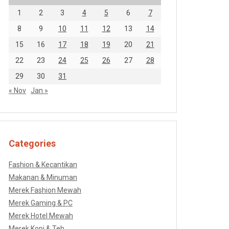
1
2
3
4
5
6
7
8
9
10
11
12
13
14
15
16
17
18
19
20
21
22
23
24
25
26
27
28
29
30
31
« Nov
Jan »
Categories
Fashion & Kecantikan
Makanan & Minuman
Merek Fashion Mewah
Merek Gaming & PC
Merek Hotel Mewah
Merek Kopi & Teh