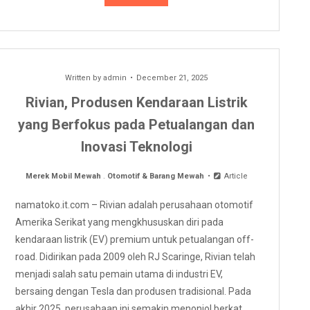
Written by
admin
December 21, 2025
Rivian, Produsen Kendaraan Listrik
yang Berfokus pada Petualangan dan
Inovasi Teknologi
Merek Mobil Mewah
.
Otomotif & Barang Mewah
Article
namatoko.it.com – Rivian adalah perusahaan otomotif
Amerika Serikat yang mengkhususkan diri pada
kendaraan listrik (EV) premium untuk petualangan off-
road. Didirikan pada 2009 oleh RJ Scaringe, Rivian telah
menjadi salah satu pemain utama di industri EV,
bersaing dengan Tesla dan produsen tradisional. Pada
akhir 2025, perusahaan ini semakin menonjol berkat