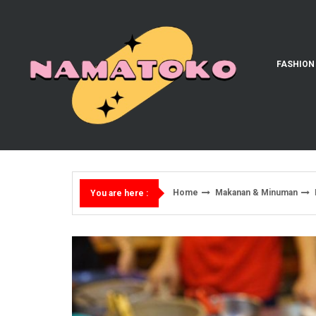
Skip
to
content
FASHION
Home
Makanan & Minuman
You are here :