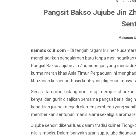
Written by
ca
Pangsit Bakso Jujube Jin Z
Sent
Makanan 
namatoko.it.com
– Di tengah ragam kuliner Nusantara
menghadirkan pengalaman baru tanpa meninggalkan aka
Pangsit Bakso Jujube Jin Zhi, hidangan yang memaduk
kurma merah khas Asia Timur. Perpaduan ini menghadi
khazanah kuliner berbasis kuah yang digemari masyara
Secara tampilan, hidangan ini tetap mempertahankan 
kenyal dan gurih disajikan bersama pangsit berisi dagi
kehadiran jujube menjadi elemen pembeda yang signif
memberikan sentuhan manis alami sekaligus aroma l
Jujube sendiri dikenal luas dalam tradisi kuliner Tion
nilai simbolis. Dalam banyak sajian sup, jujube digu