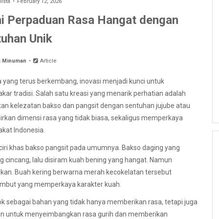
lista
February 12, 2026
hi Perpaduan Rasa Hangat dengan
uhan Unik
& Minuman
Article
 yang terus berkembang, inovasi menjadi kunci untuk
r tradisi. Salah satu kreasi yang menarik perhatian adalah
an kelezatan bakso dan pangsit dengan sentuhan jujube atau
rkan dimensi rasa yang tidak biasa, sekaligus memperkaya
kat Indonesia.
ciri khas bakso pangsit pada umumnya. Bakso daging yang
ng cincang, lalu disiram kuah bening yang hangat. Namun
ikan. Buah kering berwarna merah kecokelatan tersebut
embut yang memperkaya karakter kuah.
gkok sebagai bahan yang tidak hanya memberikan rasa, tetapi juga
nakan untuk menyeimbangkan rasa gurih dan memberikan