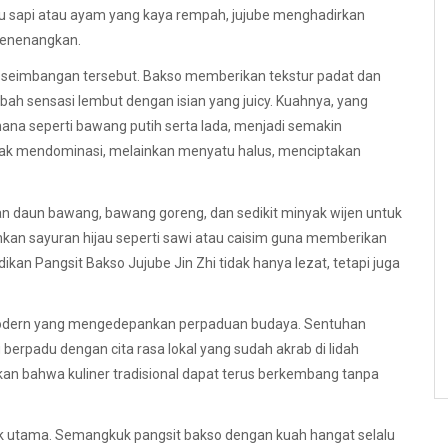
u sapi atau ayam yang kaya rempah, jujube menghadirkan
 menenangkan.
 keseimbangan tersebut. Bakso memberikan tekstur padat dan
ah sensasi lembut dengan isian yang juicy. Kuahnya, yang
hana seperti bawang putih serta lada, menjadi semakin
dak mendominasi, melainkan menyatu halus, menciptakan
buran daun bawang, bawang goreng, dan sedikit minyak wijen untuk
n sayuran hijau seperti sawi atau caisim guna memberikan
kan Pangsit Bakso Jujube Jin Zhi tidak hanya lezat, tetapi juga
 modern yang mengedepankan perpaduan budaya. Sentuhan
erpadu dengan cita rasa lokal yang sudah akrab di lidah
an bahwa kuliner tradisional dapat terus berkembang tanpa
rik utama. Semangkuk pangsit bakso dengan kuah hangat selalu