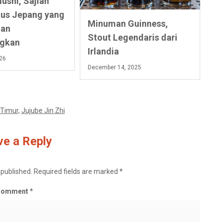
shi, Sajian
kus Jepang yang
Minuman Guinness,
dan
Stout Legendaris dari
gkan
Irlandia
026
December 14, 2025
 Timur
,
Jujube Jin Zhi
e a Reply
 published.
Required fields are marked
*
Comment
*